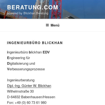
Zum
BERATUNG.COM
Inhalt
powered by Blickhan.Beratung
springen
Menü
INGENIEURBÜRO BLICKHAN
i
ngenieurbüro
b
lickhan
EDV
E
ngineering für
D
igitalisierung und
V
erbesserungsprozesse
Ingenieurberatung
Dipl.-Ing. Günter W. Blickhan
Wilhelmstraße 30
D-64832 Babenhausen/Hessen
Fon: +49 (0) 60 73 61 980